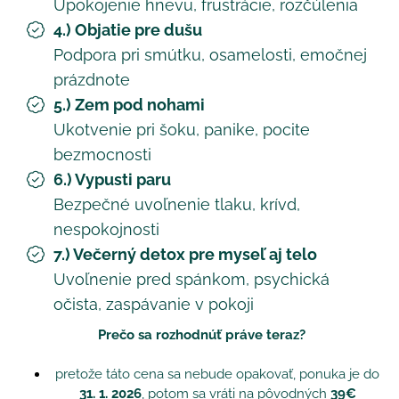
Upokojenie hnevu, frustrácie, rozčúlenia
4.) Objatie pre dušu
Podpora pri smútku, osamelosti, emočnej
prázdnote
5.) Zem pod nohami
Ukotvenie pri šoku, panike, pocite
bezmocnosti
6.) Vypusti paru
Bezpečné uvoľnenie tlaku, krívd,
nespokojnosti
7.) Večerný detox pre myseľ aj telo
Uvoľnenie pred spánkom, psychická
očista, zaspávanie v pokoji
Prečo sa rozhodnúť práve teraz?
pretože táto cena sa nebude opakovať, ponuka je do
31. 1. 2026
, potom sa vráti na pôvodných
39€