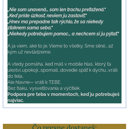
„Nie som unavená… som len trochu preťažená.“
„Keď príde úzkosť, neviem ju zastaviť.“
„Hnev ma prepadne tak rýchlo, že sa niekedy
zľaknem sama seba.“
„Niekedy potrebujem pomoc… a nechcem si ju pýtať.“
A ja viem, aké to je. Vieme to všetky. Sme silné… až
kým už nevládzeme.
A vtedy pomáha, keď máš v mobile hlas, ktorý ťa
ukotví..upokojí...spomalí...dovedie späť k dychu...vráti
do tela..
Ale hlavne— vráti k TEBE.
Bez tlaku, vysvetľovania a výčitiek.
Podpora pre teba v momentoch, keď ju potrebuješ
najviac.
Čo presne dostaneš: