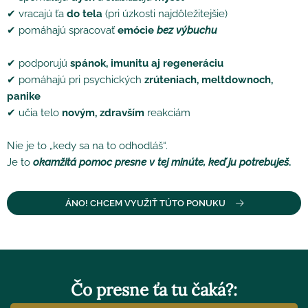
✔ vracajú ťa
do tela
(pri úzkosti najdôležitejšie)
✔ pomáhajú spracovať
emócie
bez výbuchu
✔ podporujú
spánok, imunitu aj regeneráciu
✔ pomáhajú pri psychických
zrúteniach, meltdownoch,
panike
✔ učia telo
novým, zdravším
reakciám
Nie je to „kedy sa na to odhodláš“.
Je to
okamžitá pomoc presne v tej minúte, keď ju potrebuješ
.
ÁNO! CHCEM VYUŽIŤ TÚTO PONUKU
Čo presne ťa tu čaká?: