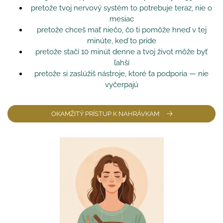
pretože tvoj nervový systém to potrebuje teraz, nie o
mesiac
pretože chceš mať niečo, čo ti pomôže hneď v tej
minúte, keď to príde
pretože stačí 10 minút denne a tvoj život môže byť
ľahší
pretože si zaslúžiš nástroje, ktoré ťa podporia — nie
vyčerpajú
OKAMŽITÝ PRÍSTUP K NAHRÁVKAM