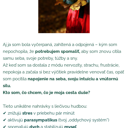
Aj ja som bola vyčerpaná, zahltená a odpojená – kým som
nepochopila, že
potrebujem spomaliť,
aby som znovu cítila
samu seba, svoje potreby, túžby a sny.
Až keď som sa dostala z módu nervozity, strachu, frustrácie,
nepokoja a začala si bez výčitiek pravidelne venovať čas, opäť
som pocítila
napojenie na seba, svoju intuíciu a vnútornú
silu.
Kto som, čo chcem, čo je moja cesta duše?
Tieto unikátne nahrávky s liečivou hudbou:
✔ znižujú
stres
v priebehu pár minút
✔ aktivujú
parasympatikus
(tvoj „oddychový systém“)
✔ spomaľujú
dych
a stabilizujú
myseľ