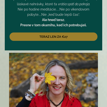
láskavé nahrávky, ktoré ťa
vrátia späť do pokoja.
Nie po hodine meditácie.....Nie po víkendovom
pobyte....Nie „keď bude lepší čas“.
Ale hneď teraz.
Presne v tom okamihu, keď ich potrebuješ.
TERAZ LEN ZA €27