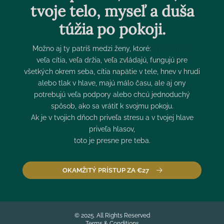
tvoje telo, myseľ a duša
túžia po pokoji.
.
Možno aj ty patríš medzi ženy, ktoré:
Aj ja som bol
veľa cítia, veľa držia, veľa zvládajú, fungujú pre
všetkých okrem seba, cítia napätie v tele, hnev v hrudi
alebo tlak v hlave, majú málo času, ale aj ony
potrebujú veľa podpory alebo chcú jednoduchý
spôsob, ako sa vrátiť k svojmu pokoju.
Ak je v tvojich dňoch priveľa stresu a v tvojej hlave
priveľa hlasov,
toto je presne pre teba.
OKAMŽITÝ PRÍSTUP ZA €27
© 2025. All Rights Reserved
Terms & Conditions