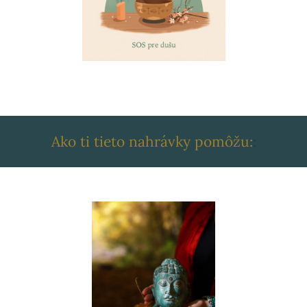
Ako ti tieto nahrávky pomôžu:
: