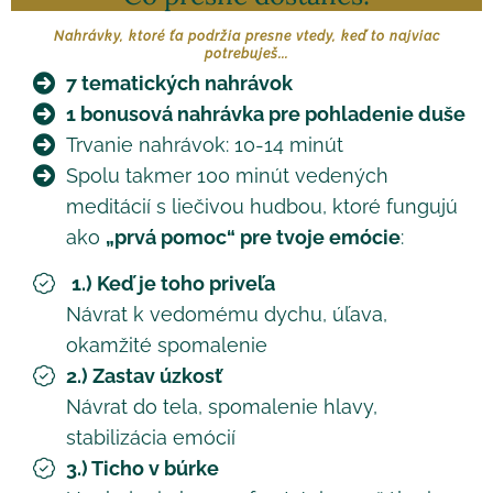
Nahrávky, ktoré ťa podržia presne vtedy, keď to najviac
potrebuješ...
7 tematických nahrávok
1 bonusová nahrávka pre pohladenie duše
Trvanie nahrávok: 10-14 minút
Spolu takmer 100 minút vedených
meditácií s liečivou hudbou, ktoré fungujú
ako
„prvá pomoc“ pre tvoje emócie
:
1.) Keď je toho priveľa
Návrat k vedomému dychu, úľava,
okamžité spomalenie
2.) Zastav úzkosť
Návrat do tela, spomalenie hlavy,
stabilizácia emócií
3.) Ticho v búrke