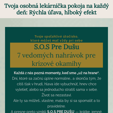
Tvoja osobná lekárnička pokoja na každý
deň: Rýchla úľava, hlboký efekt
Tvoje spoľahlivé útočisko,
ktoré môžeš mať vždy pri sebe
S.O.S Pre Dušu
7 vedomých nahrávok pre
krízové okamihy
Každá z nás pozná momenty, keď sme „už na hrane“.
Dni, ktoré sa začnú úplne normálne… a skončia tým, že
cítiš tlak v hrudi, hlava ide vybuchnúť, hnev chce
vyletieť, alebo sa jednoducho stratíš sama v sebe.
Život sa nezastaví.
Ale ty sa môžeš...vlastne, mala by si sa spomaliť a to
pravidelne.
A presne preto vznikli
S.O.S PRE DUŠU
— krátke, jemné,